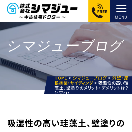
MENU
シマジューブログ
HOME
>
シマジューブログ
>
外壁・屋
根塗装・サイディング
>
吸湿性の高い珪
藻土、壁塗りのメリット・デメリットは？
(^▽^)/
吸湿性の高い珪藻土、壁塗りの