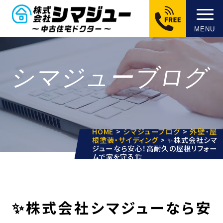
MENU
シマジューブログ
HOME
>
シマジューブログ
>
外壁・屋
根塗装・サイディング
>
✨株式会社シマ
ジューなら安心！高耐久の屋根リフォー
ムで家を守る🏗️
✨株式会社シマジューなら安