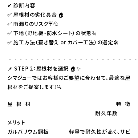
✔ 診断内容
✅ 屋根材の劣化具合 🏠
✅ 雨漏りのリスク☔💦
✅ 下地（野地板・防水シート）の状態🔩
✅ 施工方法（葺き替え or カバー工法）の選定🛠
‐‐‐‐‐‐‐‐‐‐‐‐‐‐‐‐‐‐‐‐‐‐‐
📌 STEP 2：屋根材を選択 🏠✨
シマジューではお客様のご要望に合わせて、最適な屋
根材をご提案します！🔍
屋根材 特徴
耐久年数
メリット
ガルバリウム鋼板 軽量で耐久性が高く、サビ