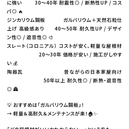
に強い 30～40年 耐震性◎ / 断熱性UP / コス
パ◎ 🔥
ジンカリウム鋼板 ガルバリウム＋天然石粒仕
上げ 高級感あり 40～50年 耐久性UP / デザイ
ン性◎ / 遮音性◎ 🎨
スレート（コロニアル） コストが安く、軽量な屋根材
20～30年 価格が安い / 施工がしやす
い 💰
陶器瓦 昔ながらの日本家屋向け
50年以上 耐久性◎ / 断熱・遮音性
◎ 🏯
💡 おすすめは「ガルバリウム鋼板」！
→ 軽量＆高耐久＆メンテナンスが楽！🏠✨