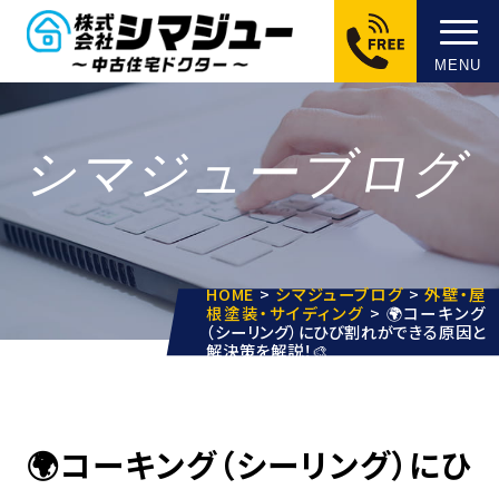
MENU
シマジューブログ
HOME
>
シマジューブログ
>
外壁・屋
根塗装・サイディング
>
🌍コーキング
（シーリング）にひび割れができる原因と
解決策を解説！🎨
🌍コーキング（シーリング）にひ