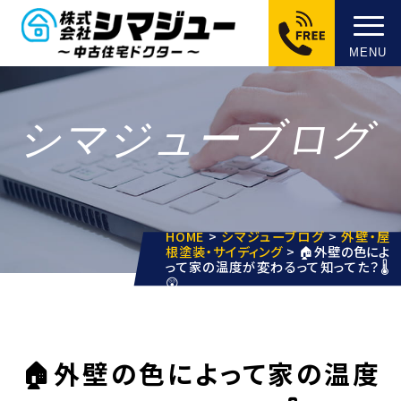
MENU
シマジューブログ
HOME
>
シマジューブログ
>
外壁・屋
根塗装・サイディング
>
🏠外壁の色によ
って家の温度が変わるって知ってた？🌡️
😲
🏠外壁の色によって家の温度