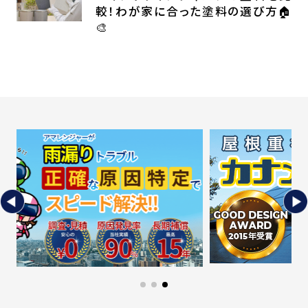
較！わが家に合った塗料の選び方🏠
🎨