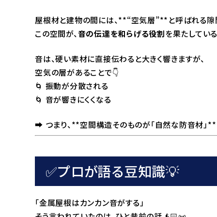
屋根材と建物の間には、**“空気層”**と呼ばれる隙
この空間が、
音の伝達を和らげる役割
を果たしているの
音は、硬い素材に直接伝わると大きく響きますが、
空気の層があることで👇
🌀 振動が分散される
🌀 音が響きにくくなる
➡️ つまり、**空間構造そのものが「自然な防音材」*
✅プロが語る豆知識💡
「金属屋根はカンカン音がする」――
そう言われていたのは、ひと昔前の話👴🏻📜