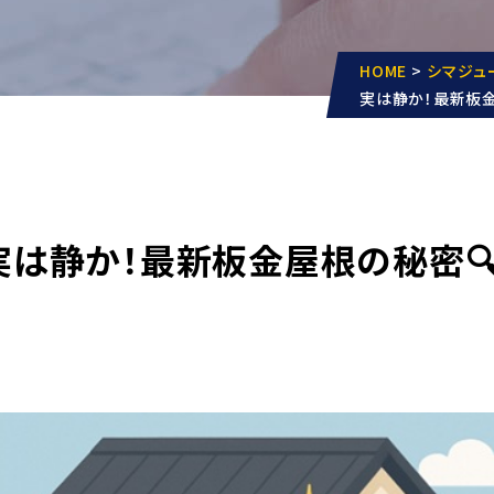
HOME
>
シマジュ
実は静か！最新板金
 実は静か！最新板金屋根の秘密