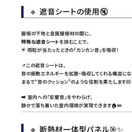
🔹 遮音シートの使用🔇
屋根の下地と金属屋根材の間に、
特殊な遮音シート
を挟むことで、
☔ 雨粒が当たったときの「カンカン音」を吸収！
📌この遮音シートは、
音の振動エネルギーを拡散・吸収してくれる構造にな
まるで“音のクッション”のような役割を果たします🧸
➡️ 室内への「反響音」をやわらげ、
静かで落ち着いた室内環境が実現できます🏠💤
🔹 断熱材一体型パネル🎯✨