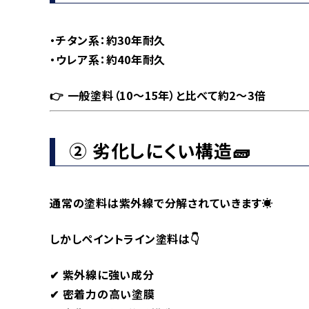
・チタン系：約30年耐久
・ウレア系：約40年耐久
👉 一般塗料（10〜15年）と比べて約2〜3倍
② 劣化しにくい構造🧱
通常の塗料は紫外線で分解されていきます☀️
しかしペイントライン塗料は👇
✔ 紫外線に強い成分
✔ 密着力の高い塗膜