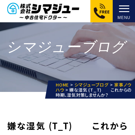
MENU
シマジューブログ
HOME
>
シマジューブログ
>
家事ノウ
ハウ
>
嫌な湿気 (T_T) これからの
時期、湿気対策しませんか？
嫌な湿気 (T_T) これから