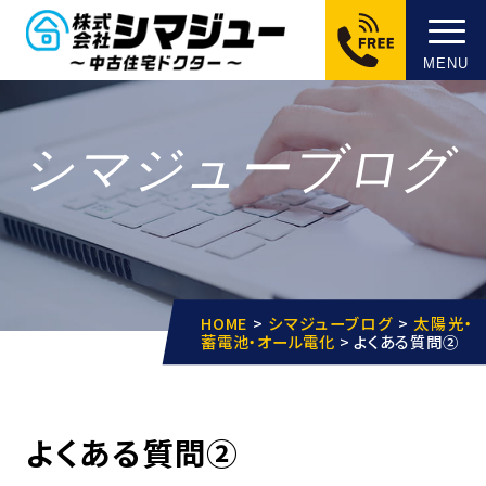
MENU
シマジューブログ
HOME
>
シマジューブログ
>
太陽光・
蓄電池・オール電化
>
よくある質問②
よくある質問②