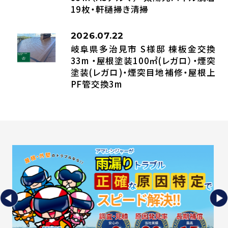
19枚・軒樋掃き清掃
2026.07.22
岐阜県多治見市 S様邸 棟板金交換
33m ・屋根塗装100㎡(レガロ）・煙突
塗装(レガロ)・煙突目地補修・屋根上
PF管交換3m