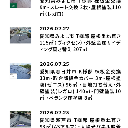
愛知県みよし市 T様邸 棟板金交換
9m・スレート交換 2枚・屋根塗装110
㎡（レガロ）
2026.07.27
愛知県みよし市 T様邸 屋根重ね葺き
115㎡（ヴィクセン）・外壁金属サイデ
ィング葺き替え 207㎡
2026.07.25
愛知県春日井市 K様邸 棟板金交換
33m・取合部板金カバー 3m・屋根塗
装(ゼニス) 96㎡ ・目地打ち替え・外
壁塗装(レガロ) 140㎡・門壁塗装10
㎡ ・ベランダ床塗装 8㎡
2026.07.23
愛知県瀬戸市 T様邸 屋根重ね葺き
93㎡（ASアルマ）・太陽光パネル脱着