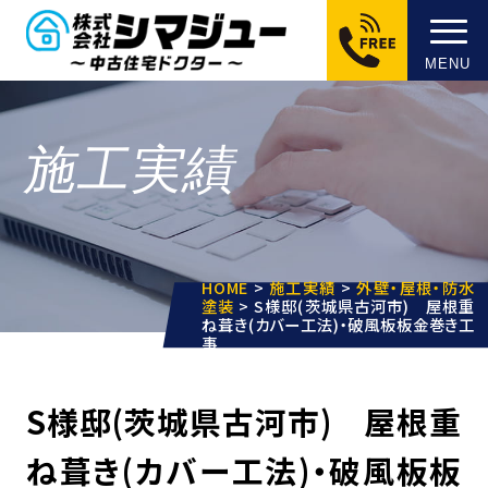
MENU
施工実績
HOME
>
施工実績
>
外壁・屋根・防水
塗装
>
S様邸(茨城県古河市) 屋根重
ね葺き(カバー工法)・破風板板金巻き工
事
S様邸(茨城県古河市) 屋根重
ね葺き(カバー工法)・破風板板