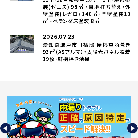
装(ゼニス) 96㎡ ・目地打ち替え・外
壁塗装(レガロ) 140㎡・門壁塗装10
㎡ ・ベランダ床塗装 8㎡
2026.07.23
愛知県瀬戸市 T様邸 屋根重ね葺き
93㎡（ASアルマ）・太陽光パネル脱着
19枚・軒樋掃き清掃