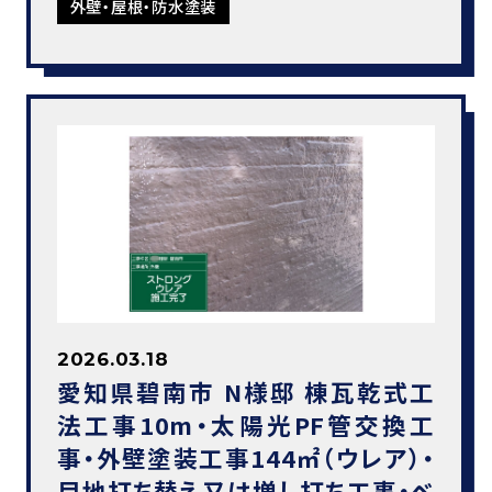
外壁・屋根・防水塗装
2026.03.18
愛知県碧南市 N様邸 棟瓦乾式工
法工事10m・太陽光PF管交換工
事・外壁塗装工事144㎡（ウレア）・
目地打ち替え又は増し打ち工事・ベ