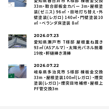
愛知県春日井市 K様邸 棟板金交換
33m・取合部板金カバー 3m・屋根塗
装(ゼニス) 96㎡ ・目地打ち替え・外
壁塗装(レガロ) 140㎡・門壁塗装10
㎡ ・ベランダ床塗装 8㎡
2026.07.23
愛知県瀬戸市 T様邸 屋根重ね葺き
93㎡（ASアルマ）・太陽光パネル脱着
19枚・軒樋掃き清掃
2026.07.22
岐阜県多治見市 S様邸 棟板金交換
33m ・屋根塗装100㎡(レガロ）・煙突
塗装(レガロ)・煙突目地補修・屋根上
PF管交換3m