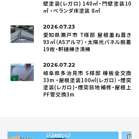
壁塗装(レガロ) 140㎡・門壁塗装10
㎡ ・ベランダ床塗装 8㎡
2026.07.23
愛知県瀬戸市 T様邸 屋根重ね葺き
93㎡（ASアルマ）・太陽光パネル脱着
19枚・軒樋掃き清掃
2026.07.22
岐阜県多治見市 S様邸 棟板金交換
33m ・屋根塗装100㎡(レガロ）・煙突
塗装(レガロ)・煙突目地補修・屋根上
PF管交換3m