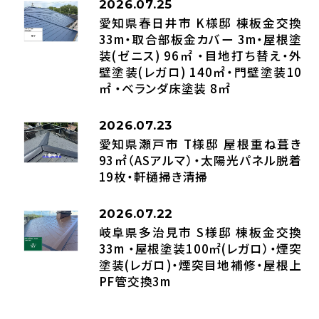
2026.07.25
愛知県春日井市 K様邸 棟板金交換
33m・取合部板金カバー 3m・屋根塗
装(ゼニス) 96㎡ ・目地打ち替え・外
壁塗装(レガロ) 140㎡・門壁塗装10
㎡ ・ベランダ床塗装 8㎡
2026.07.23
愛知県瀬戸市 T様邸 屋根重ね葺き
93㎡（ASアルマ）・太陽光パネル脱着
19枚・軒樋掃き清掃
2026.07.22
岐阜県多治見市 S様邸 棟板金交換
33m ・屋根塗装100㎡(レガロ）・煙突
塗装(レガロ)・煙突目地補修・屋根上
PF管交換3m