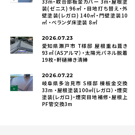
33m・取合部板金カバー 3m・屋根塗
装(ゼニス) 96㎡ ・目地打ち替え・外
壁塗装(レガロ) 140㎡・門壁塗装10
㎡ ・ベランダ床塗装 8㎡
2026.07.23
愛知県瀬戸市 T様邸 屋根重ね葺き
93㎡（ASアルマ）・太陽光パネル脱着
19枚・軒樋掃き清掃
2026.07.22
岐阜県多治見市 S様邸 棟板金交換
33m ・屋根塗装100㎡(レガロ）・煙突
塗装(レガロ)・煙突目地補修・屋根上
PF管交換3m