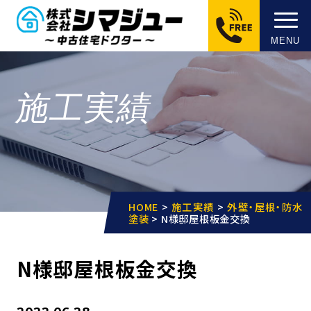
MENU
施工実績
HOME
>
施工実績
>
外壁・屋根・防水
塗装
>
N様邸屋根板金交換
N様邸屋根板金交換