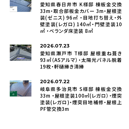
愛知県春日井市 K様邸 棟板金交換
33m・取合部板金カバー 3m・屋根塗
装(ゼニス) 96㎡ ・目地打ち替え・外
壁塗装(レガロ) 140㎡・門壁塗装10
㎡ ・ベランダ床塗装 8㎡
2026.07.23
愛知県瀬戸市 T様邸 屋根重ね葺き
93㎡（ASアルマ）・太陽光パネル脱着
19枚・軒樋掃き清掃
2026.07.22
岐阜県多治見市 S様邸 棟板金交換
33m ・屋根塗装100㎡(レガロ）・煙突
塗装(レガロ)・煙突目地補修・屋根上
PF管交換3m