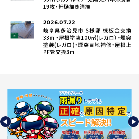
19枚・軒樋掃き清掃
2026.07.22
岐阜県多治見市 S様邸 棟板金交換
33m ・屋根塗装100㎡(レガロ）・煙突
塗装(レガロ)・煙突目地補修・屋根上
PF管交換3m