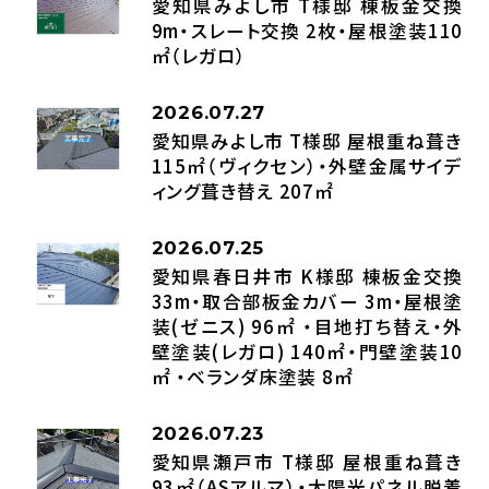
愛知県みよし市 T様邸 棟板金交換
9m・スレート交換 2枚・屋根塗装110
㎡（レガロ）
2026.07.27
愛知県みよし市 T様邸 屋根重ね葺き
115㎡（ヴィクセン）・外壁金属サイデ
ィング葺き替え 207㎡
2026.07.25
愛知県春日井市 K様邸 棟板金交換
33m・取合部板金カバー 3m・屋根塗
装(ゼニス) 96㎡ ・目地打ち替え・外
壁塗装(レガロ) 140㎡・門壁塗装10
㎡ ・ベランダ床塗装 8㎡
2026.07.23
愛知県瀬戸市 T様邸 屋根重ね葺き
93㎡（ASアルマ）・太陽光パネル脱着