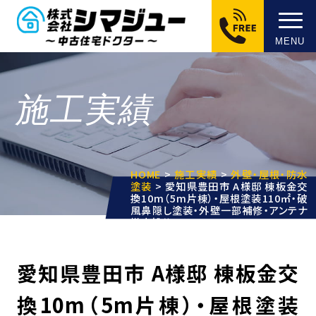
MENU
施工実績
HOME
>
施工実績
>
外壁・屋根・防水
塗装
>
愛知県豊田市 A様邸 棟板金交
換10m（5m片棟）・屋根塗装110㎡・破
風鼻隠し塗装・外壁一部補修・アンテナ
撤去処分
愛知県豊田市 A様邸 棟板金交
換10m（5m片棟）・屋根塗装