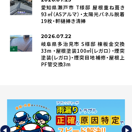
愛知県瀬戸市 T様邸 屋根重ね葺き
93㎡（ASアルマ）・太陽光パネル脱着
19枚・軒樋掃き清掃
2026.07.22
岐阜県多治見市 S様邸 棟板金交換
33m ・屋根塗装100㎡(レガロ）・煙突
塗装(レガロ)・煙突目地補修・屋根上
PF管交換3m