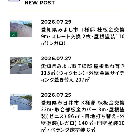
NEW POST
2026.07.29
愛知県みよし市 T様邸 棟板金交換
9m・スレート交換 2枚・屋根塗装110
㎡（レガロ）
2026.07.27
愛知県みよし市 T様邸 屋根重ね葺き
115㎡（ヴィクセン）・外壁金属サイデ
ィング葺き替え 207㎡
2026.07.25
愛知県春日井市 K様邸 棟板金交換
33m・取合部板金カバー 3m・屋根塗
装(ゼニス) 96㎡ ・目地打ち替え・外
壁塗装(レガロ) 140㎡・門壁塗装10
㎡ ・ベランダ床塗装 8㎡