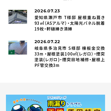
2026.07.23
愛知県瀬戸市 T様邸 屋根重ね葺き
93㎡（ASアルマ）・太陽光パネル脱着
19枚・軒樋掃き清掃
2026.07.22
岐阜県多治見市 S様邸 棟板金交換
33m ・屋根塗装100㎡(レガロ）・煙突
塗装(レガロ)・煙突目地補修・屋根上
PF管交換3m