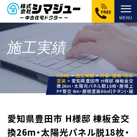
MENU
施工実績
HOME
>
施工実績
>
外壁・屋根・防水
塗装
>
愛知県豊田市 H様邸 棟板金交
換26m・太陽光パネル脱18枚・屋根上
PF管交 6m・屋根塗装80㎡(チタン)・破
風2ヶ所部分塗装
愛知県豊田市 H様邸 棟板金交
換26m・太陽光パネル脱18枚・